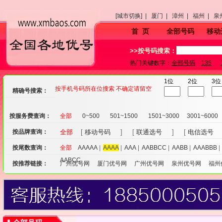
[城市切换] |
厦门 |
漳州 |
福州 |
泉
首 页
全部号码
移动
>>按号码搜索：
热门关键数字：
全部号码
135
1位
2位
3位
按手机号码所在位搜索 不确定请留空
精确号搜索：
按服务费查询：
全部
0~500
501~1500
1501~3000
3001~6000
按品牌查询：
全部
[
移动号码
] [
联通选号
] [
电信选号
按尾数查询：
全部
AAAAA
|
AAAA
|
AAA
|
AABBCC
|
AABB
|
AAABBB
AABCC
按推荐链接：
广州优号网
厦门优号网
广州优号网
泉州优号网
福州