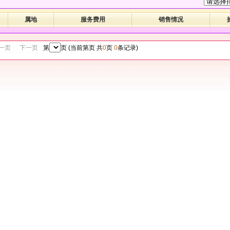
属地
服务费用
销售情况
一页
下一页
第
页 (当前第
页 共
0
页
0
条记录)