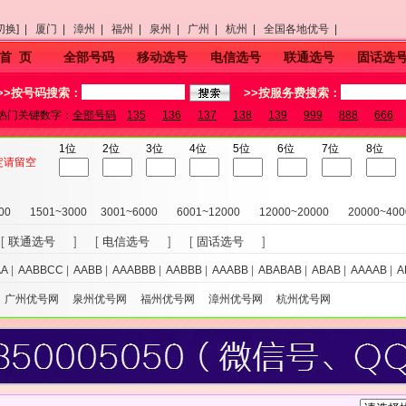
切换] |
厦门 |
漳州 |
福州 |
泉州 |
广州 |
杭州 |
全国各地优号 |
首 页
全部号码
移动选号
电信选号
联通选号
固话选
>>按号码搜索：
>>按服务费搜索：
热门关键数字：
全部号码
135
136
137
138
139
999
888
666
1位
2位
3位
4位
5位
6位
7位
8位
定请留空
00
1501~3000
3001~6000
6001~12000
12000~20000
20000~400
[
联通选号
] [
电信选号
] [
固话选号
]
AA
|
AABBCC
|
AABB
|
AAABBB
|
AABBB
|
AAABB
|
ABABAB
|
ABAB
|
AAAAB
|
A
广州优号网
泉州优号网
福州优号网
漳州优号网
杭州优号网