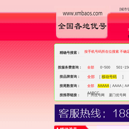
[城市
按手机号码所在位搜索 不确
精确号搜索：
按服务费查询：
全部
0~500
501~15
按品牌查询：
全部
[
移动号码
] 
按尾数查询：
全部
AAAAA
|
AAAA
|
A
AABCC
按推荐链接：
广州优号网
厦门优号网