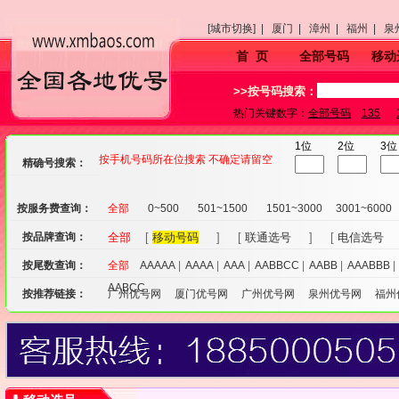
[城市切换] |
厦门 |
漳州 |
福州 |
泉
首 页
全部号码
移动
>>按号码搜索：
热门关键数字：
全部号码
135
1位
2位
3位
按手机号码所在位搜索 不确定请留空
精确号搜索：
按服务费查询：
全部
0~500
501~1500
1501~3000
3001~6000
按品牌查询：
全部
[
移动号码
] [
联通选号
] [
电信选号
按尾数查询：
全部
AAAAA
|
AAAA
|
AAA
|
AABBCC
|
AABB
|
AAABBB
AABCC
按推荐链接：
广州优号网
厦门优号网
广州优号网
泉州优号网
福州