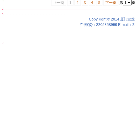
上一页
1
2
3
4
5
下一页
第
页
CopyRight © 2014 厦门宝丝优号
在线QQ：2205858999 E-mail：