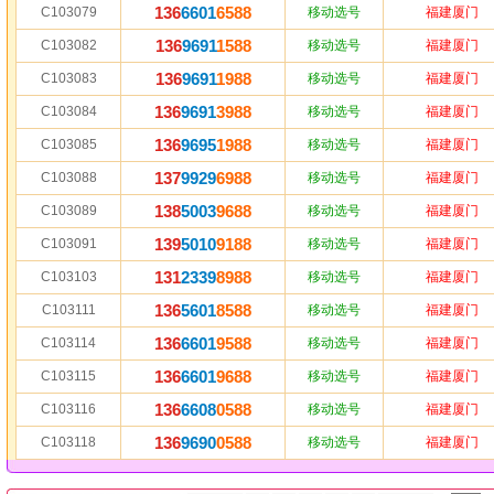
136
6601
6588
C103079
移动选号
福建厦门
136
9691
1588
C103082
移动选号
福建厦门
136
9691
1988
C103083
移动选号
福建厦门
136
9691
3988
C103084
移动选号
福建厦门
136
9695
1988
C103085
移动选号
福建厦门
137
9929
6988
C103088
移动选号
福建厦门
138
5003
9688
C103089
移动选号
福建厦门
139
5010
9188
C103091
移动选号
福建厦门
131
2339
8988
C103103
移动选号
福建厦门
136
5601
8588
C103111
移动选号
福建厦门
136
6601
9588
C103114
移动选号
福建厦门
136
6601
9688
C103115
移动选号
福建厦门
136
6608
0588
C103116
移动选号
福建厦门
136
9690
0588
C103118
移动选号
福建厦门