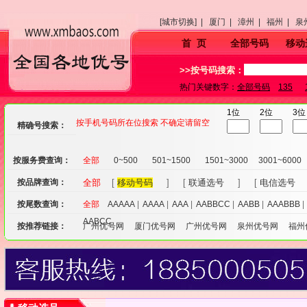
[城市切换] |
厦门 |
漳州 |
福州 |
泉
首 页
全部号码
移动
>>按号码搜索：
热门关键数字：
全部号码
135
1位
2位
3位
按手机号码所在位搜索 不确定请留空
精确号搜索：
按服务费查询：
全部
0~500
501~1500
1501~3000
3001~6000
按品牌查询：
全部
[
移动号码
] [
联通选号
] [
电信选号
按尾数查询：
全部
AAAAA
|
AAAA
|
AAA
|
AABBCC
|
AABB
|
AAABBB
AABCC
按推荐链接：
广州优号网
厦门优号网
广州优号网
泉州优号网
福州