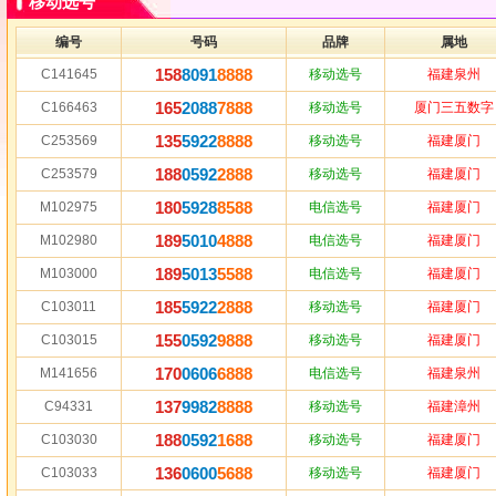
移动选号
编号
号码
品牌
属地
158
8091
8888
C141645
移动选号
福建泉州
165
2088
7888
C166463
移动选号
厦门三五数字
135
5922
8888
C253569
移动选号
福建厦门
188
0592
2888
C253579
移动选号
福建厦门
180
5928
8588
M102975
电信选号
福建厦门
189
5010
4888
M102980
电信选号
福建厦门
189
5013
5588
M103000
电信选号
福建厦门
185
5922
2888
C103011
移动选号
福建厦门
155
0592
9888
C103015
移动选号
福建厦门
170
0606
6888
M141656
电信选号
福建泉州
137
9982
8888
C94331
移动选号
福建漳州
188
0592
1688
C103030
移动选号
福建厦门
136
0600
5688
C103033
移动选号
福建厦门