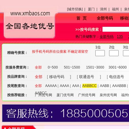
[城市切换] |
厦门 |
漳州 |
福州 |
泉
首 页
全部号码
移动
>>按号码搜索：
热门关键数字：
全部号码
135
1位
2位
3位
按手机号码所在位搜索 不确定请留空
精确号搜索：
按服务费查询：
全部
0~500
501~1500
1501~3000
3001~6000
按品牌查询：
全部
[
移动号码
] [
联通选号
] [
电信选号
按尾数查询：
全部
AAAAA
|
AAAA
|
AAA
|
AABBCC
|
AABB
|
AAABBB
AABCC
按推荐链接：
广州优号网
厦门优号网
广州优号网
泉州优号网
福州