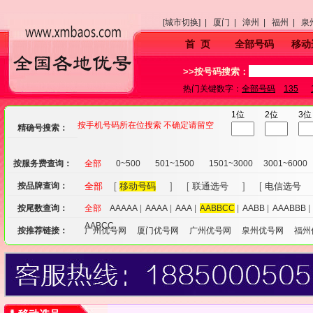
[城市切换] |
厦门 |
漳州 |
福州 |
泉
首 页
全部号码
移动
>>按号码搜索：
热门关键数字：
全部号码
135
1位
2位
3位
按手机号码所在位搜索 不确定请留空
精确号搜索：
按服务费查询：
全部
0~500
501~1500
1501~3000
3001~6000
按品牌查询：
全部
[
移动号码
] [
联通选号
] [
电信选号
按尾数查询：
全部
AAAAA
|
AAAA
|
AAA
|
AABBCC
|
AABB
|
AAABBB
AABCC
按推荐链接：
广州优号网
厦门优号网
广州优号网
泉州优号网
福州