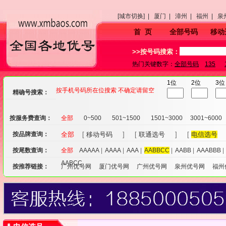
[城市切换] |
厦门 |
漳州 |
福州 |
泉
首 页
全部号码
移动
>>按号码搜索：
热门关键数字：
全部号码
135
1位
2位
3位
按手机号码所在位搜索 不确定请留空
精确号搜索：
按服务费查询：
全部
0~500
501~1500
1501~3000
3001~6000
按品牌查询：
全部
[
移动号码
] [
联通选号
] [
电信选号
按尾数查询：
全部
AAAAA
|
AAAA
|
AAA
|
AABBCC
|
AABB
|
AAABBB
AABCC
按推荐链接：
广州优号网
厦门优号网
广州优号网
泉州优号网
福州