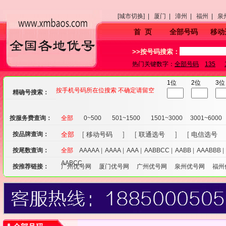
[城市切换] |
厦门 |
漳州 |
福州 |
泉
首 页
全部号码
移动
>>按号码搜索：
热门关键数字：
全部号码
135
1位
2位
3位
按手机号码所在位搜索 不确定请留空
精确号搜索：
按服务费查询：
全部
0~500
501~1500
1501~3000
3001~6000
按品牌查询：
全部
[
移动号码
] [
联通选号
] [
电信选号
按尾数查询：
全部
AAAAA
|
AAAA
|
AAA
|
AABBCC
|
AABB
|
AAABBB
AABCC
按推荐链接：
广州优号网
厦门优号网
广州优号网
泉州优号网
福州