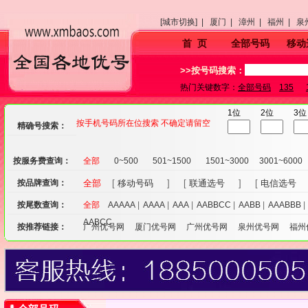
[城市切换] |
厦门 |
漳州 |
福州 |
泉
首 页
全部号码
移动
>>按号码搜索：
热门关键数字：
全部号码
135
1位
2位
3位
按手机号码所在位搜索 不确定请留空
精确号搜索：
按服务费查询：
全部
0~500
501~1500
1501~3000
3001~6000
按品牌查询：
全部
[
移动号码
] [
联通选号
] [
电信选号
按尾数查询：
全部
AAAAA
|
AAAA
|
AAA
|
AABBCC
|
AABB
|
AAABBB
AABCC
按推荐链接：
广州优号网
厦门优号网
广州优号网
泉州优号网
福州