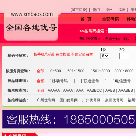
[城市切换] |
厦门 |
漳州 |
福州 |
泉
首 页
全部号码
移动
>>按号码搜索：
热门关键数字：
全部号码
135
1位
2位
按手机号码所在位搜索 不确定请留空
精确号搜索：
按服务费查询：
全部
0~500
501~1500
1501~3000
3001~6000
按品牌查询：
全部
[
移动号码
] [
联通选号
] [
电信选号
按尾数查询：
全部
AAAAA
|
AAAA
|
AAA
|
AABBCC
|
AABB
|
AAABBB
按推荐链接：
广州优号网
厦门优号网
广州优号网
泉州优号网
福州