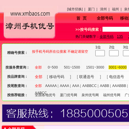
[城市切换] |
厦门 |
漳州 |
福州 |
泉
首 页
全部号码
移动
>>按号码搜索：
热门关键数字：
全部号码
135
1位
2位
3位
按手机号码所在位搜索 不确定请留空
精确号搜索：
按服务费查询：
全部
0~500
501~1500
1501~3000
3001~6000
按品牌查询：
全部
[
移动号码
] [
联通选号
] [
电信选号
按尾数查询：
全部
AAAAA
|
AAAA
|
AAA
|
AABBCC
|
AABB
|
AAABBB
AABCC
按推荐链接：
全国各地优号
厦门优号网
泉州优号网
福州优号网
广