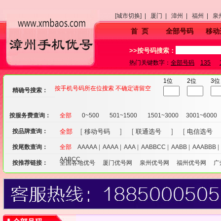
[城市切换] |
厦门 |
漳州 |
福州 |
泉
首 页
全部号码
移动
>>按号码搜索：
热门关键数字：
全部号码
135
1位
2位
3位
按手机号码所在位搜索 不确定请留空
精确号搜索：
按服务费查询：
全部
0~500
501~1500
1501~3000
3001~6000
按品牌查询：
全部
[
移动号码
] [
联通选号
] [
电信选号
按尾数查询：
全部
AAAAA
|
AAAA
|
AAA
|
AABBCC
|
AABB
|
AAABBB
AABCC
按推荐链接：
全国各地优号
厦门优号网
泉州优号网
福州优号网
广