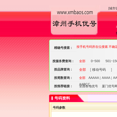
[城市
按手机号码所在位搜索 不确
精确号搜索：
按服务费查询：
全部
0~500
501~15
按品牌查询：
全部
[
移动号码
] 
按尾数查询：
全部
AAAAA
|
AAAA
|
A
AABCC
按推荐链接：
全国各地优号
厦门优号
号码资料
号码参数