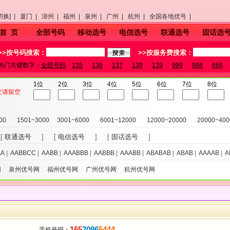
切换] |
厦门 |
漳州 |
福州 |
泉州 |
广州 |
杭州 |
全国各地优号 |
首 页
全部号码
移动选号
电信选号
联通选号
固话选
>>按号码搜索：
>>按服务费搜索：
热门关键数字：
全部号码
135
136
137
138
139
999
888
666
1位
2位
3位
4位
5位
6位
7位
8位
定请留空
00
1501~3000
3001~6000
6001~12000
12000~20000
20000~400
[
联通选号
] [
电信选号
] [
固话选号
]
AA
|
AABBCC
|
AABB
|
AAABBB
|
AABBB
|
AAABB
|
ABABAB
|
ABAB
|
AAAAB
|
A
网
泉州优号网
福州优号网
广州优号网
杭州优号网
165
2096
5444