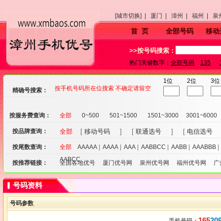
[城市切换] |
厦门 |
漳州 |
福州 |
泉
首 页
全部号码
移动
>>按号码搜索：
热门关键数字：
全部号码
135
1位
2位
3位
按手机号码所在位搜索 不确定请留空
精确号搜索：
按服务费查询：
全部
0~500
501~1500
1501~3000
3001~6000
按品牌查询：
全部
[
移动号码
] [
联通选号
] [
电信选号
按尾数查询：
全部
AAAAA
|
AAAA
|
AAA
|
AABBCC
|
AABB
|
AAABBB
AABCC
按推荐链接：
全国各地优号
厦门优号网
泉州优号网
福州优号网
广
号码资料
号码参数
165
20