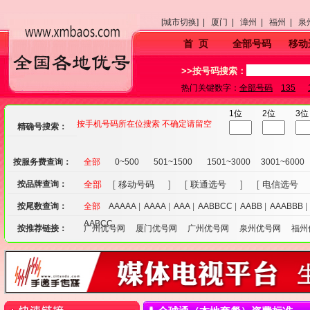
[城市切换] |
厦门 |
漳州 |
福州 |
泉
首 页
全部号码
移动
>>按号码搜索：
热门关键数字：
全部号码
135
1位
2位
3位
按手机号码所在位搜索 不确定请留空
精确号搜索：
按服务费查询：
全部
0~500
501~1500
1501~3000
3001~6000
按品牌查询：
全部
[
移动号码
] [
联通选号
] [
电信选号
按尾数查询：
全部
AAAAA
|
AAAA
|
AAA
|
AABBCC
|
AABB
|
AAABBB
AABCC
按推荐链接：
广州优号网
厦门优号网
广州优号网
泉州优号网
福州